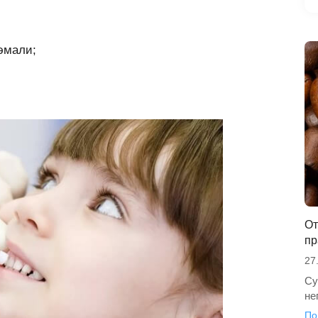
эмали;
От
пр
27
Су
не
По